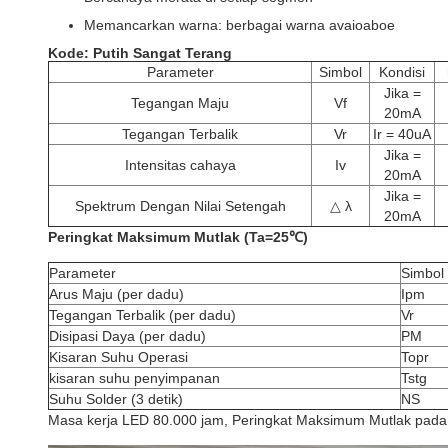
Memancarkan warna: berbagai warna avaioaboe
Kode: Putih Sangat Terang
Parameter
Simbol
Kondisi
Jika =
Tegangan Maju
Vf
20mA
Tegangan Terbalik
Vr
Ir = 40uA
Jika =
Intensitas cahaya
Iv
20mA
Jika =
Spektrum Dengan Nilai Setengah
△ λ
20mA
Peringkat Maksimum Mutlak (Ta=25℃)
Parameter
Simbol
Arus Maju (per dadu)
Ipm
Tegangan Terbalik (per dadu)
Vr
Disipasi Daya (per dadu)
PM
Kisaran Suhu Operasi
Topr
kisaran suhu penyimpanan
Tstg
Suhu Solder (3 detik)
NS
Masa kerja LED 80.000 jam, Peringkat Maksimum Mutlak pad