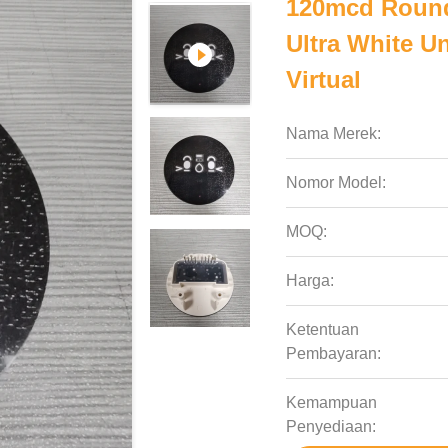
120mcd Round 
Ultra White U
Virtual
Nama Merek:
Nomor Model:
MOQ:
Harga:
Ketentuan
Pembayaran:
Kemampuan
Penyediaan: