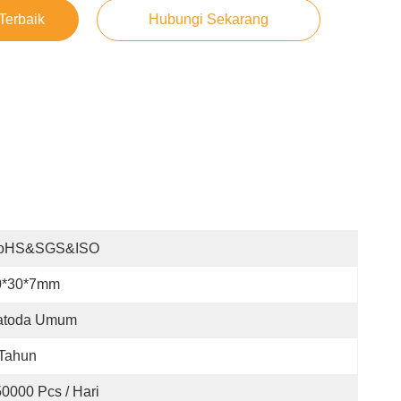
Terbaik
Hubungi Sekarang
oHS&SGS&ISO
0*30*7mm
atoda Umum
 Tahun
50000 Pcs / Hari