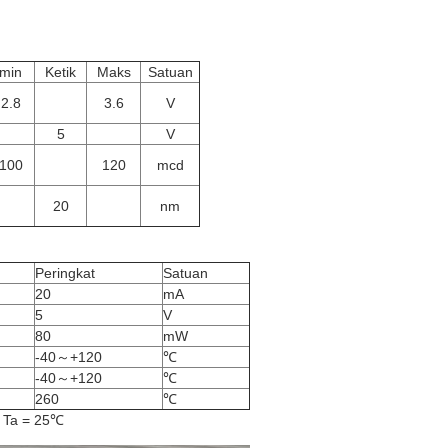
min
Ketik
Maks
Satuan
2.8
3.6
V
5
V
100
120
mcd
20
nm
Peringkat
Satuan
20
mA
5
V
80
mW
-40～+120
℃
-40～+120
℃
260
℃
a Ta = 25℃