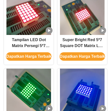
Tampilan LED Dot
Super Bright Red 5*7
Matrix Persegi 5*7
Square DOT Matrix LED
Super Terang Merah
Display untuk Indikator
Dapatkan Harga Terbaik
Dapatkan Harga Terbaik
untuk Indikator Lantai
Lantai Lift
Lift