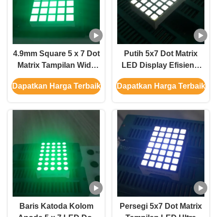
4.9mm Square 5 x 7 Dot
Putih 5x7 Dot Matrix
Matrix Tampilan Wide
LED Display Efisiensi
Viewing Angle Untuk
Tinggi Diprogram LED
Dapatkan Harga Terbaik
Dapatkan Harga Terbaik
Memindahkan Tanda
Display
Baris Katoda Kolom
Persegi 5x7 Dot Matrix