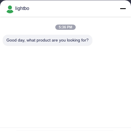
Alamat Kami
lightbo
Alamat perusahaan
Ruang 308,3/F, Bangunan 1, BAIWANG RESEARCH AND
5:36 PM
DEVELOPMENT BANGunan, NO. 5298, SHAHE WEST ROAD,
XILI STREET, Distrik NANSHAN, SHENZHEN
Good day, what product are you looking for?
Alamat pabrik
2F, Bangunan 6, LIHE INDUSTRIAL PARK, No. 1055 SONGBAI
ROAD, XILI, NANSHAN, SHENZHEN
Telp
86-755-83983496
Cina Baik Kualitas 7-Segmen LED Display Pemasok. Hak cipta ©
-2026 Shenzhen Guangzhibao Technology Co., Ltd. Semua.
Semua hak dilindungi.