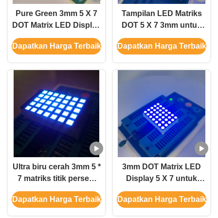
Pure Green 3mm 5 X 7
Tampilan LED Matriks
DOT Matrix LED Display
DOT 5 X 7 3mm untuk
untuk Digital Time Zone
Indikator Jam Zona
Dapatkan Harga Terbaik
Dapatkan Harga Terbaik
Clock Indicator
Waktu Digital
Ultra biru cerah 3mm 5 *
3mm DOT Matrix LED
7 matriks titik persegi
Display 5 X 7 untuk
dipimpin tampilan baris
Digital Time Zone Clock
Dapatkan Harga Terbaik
Dapatkan Harga Terbaik
katode kolom anode
Indicator
untuk indikator lantai lift